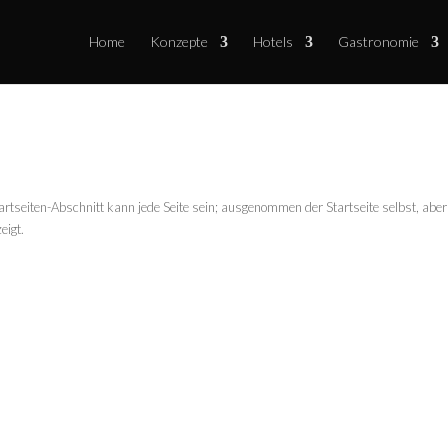
Home
Konzepte
Hotels
Gastronomie
 Startseiten-Abschnitt kann jede Seite sein; ausgenommen der Startseite selbst, aber
eigt.