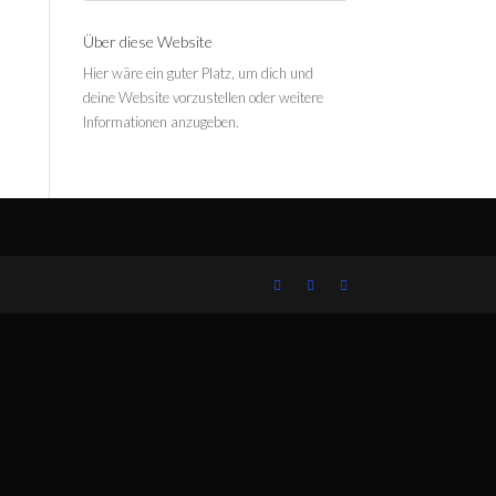
Über diese Website
Hier wäre ein guter Platz, um dich und
deine Website vorzustellen oder weitere
Informationen anzugeben.