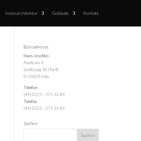
Innenarchitektur
Gebäude
Kontakt
Büroadresse
Hans Joschko
Planteam 4
Girlitzweg 30 (Tor4)
D-50829 Köln
Telefon
(49) 0221 - 271 32 84
Telefax
(49) 0221 - 271 32 85
Suchen